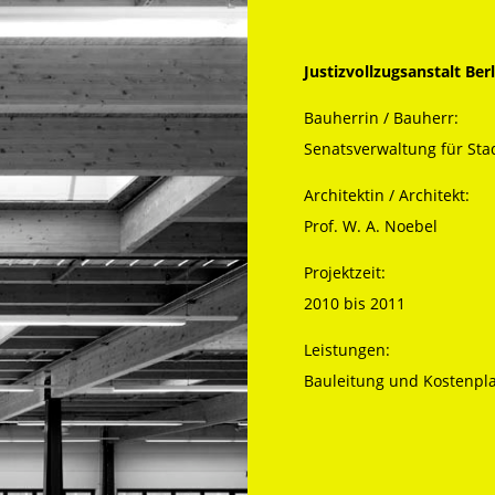
Justizvollzugsanstalt Be
Bauherrin / Bauherr:
Senatsverwaltung für Sta
Architektin / Architekt:
Prof. W. A. Noebel
Projektzeit:
2010 bis 2011
Leistungen:
Bauleitung und Kostenpl