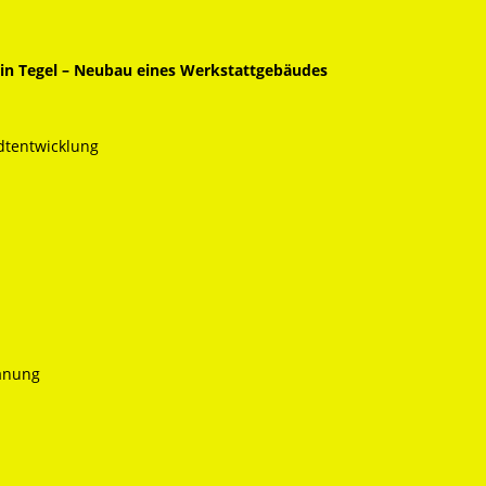
rlin Tegel – Neubau eines Werkstattgebäudes
dtentwicklung
anung