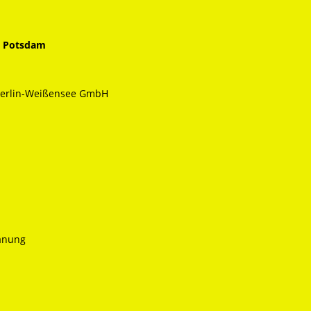
m Potsdam
Berlin-Weißensee GmbH
anung