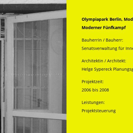
Olympiapark Berlin, Mod
Moderner Fünfkampf
Bauherrin / Bauherr:
Senatsverwaltung für Inn
Architektin / Architekt:
Helge Sypereck Planungs
Projektzeit:
2006 bis 2008
Leistungen:
Projektsteuerung