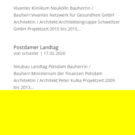
Vivantes Klinikum Neukölln Bauherrin /
Bauherr:Vivantes Netzwerk für Gesundheit GmbH
Architektin / Architekt:Architektengruppe Schweitzer
GmbH Projektzeit:2015 bis 2015...
Postdamer Landtag
von
schasler
|
17.02.2020
Neubau Landtag Potsdam Bauherrin /
Bauherr:Ministerium der Finanzen Potsdam
Architektin / Architekt:Peter Kulka Projektzeit:2009
bis 2013...
phaeno
von
schasler
|
17.02.2020
Phaeno – Science Center Wolfsburg Bauherrin /
Bauherr:Stadt Wolfsburg Architektin / Architekt:Zaha