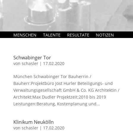
MENSCHEN
TALENTE
RESULTATE
NOTIZEN
Schwabinger Tor
von
schasler
|
17.02.2020
München Schwabinger Tor Bauherrin /
Bauherr:Projektbüro Jost Hurler Beteiligungs- und
Verwaltungsgesellschaft GmbH & Co. KG Architektin /
Architekt:Max Dudler Projektzeit:2010 bis 2019
Leistungen:Beratung, Kostenplanung und...
Klinikum Neukölln
von
schasler
|
17.02.2020