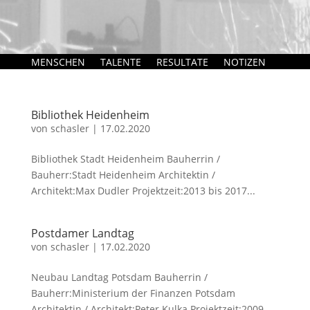
MENSCHEN
TALENTE
RESULTATE
NOTIZEN
Bibliothek Heidenheim
von
schasler
|
17.02.2020
Bibliothek Stadt Heidenheim Bauherrin /
Bauherr:Stadt Heidenheim Architektin /
Architekt:Max Dudler Projektzeit:2013 bis 2017...
Postdamer Landtag
von
schasler
|
17.02.2020
Neubau Landtag Potsdam Bauherrin /
Bauherr:Ministerium der Finanzen Potsdam
Architektin / Architekt:Peter Kulka Projektzeit:2009