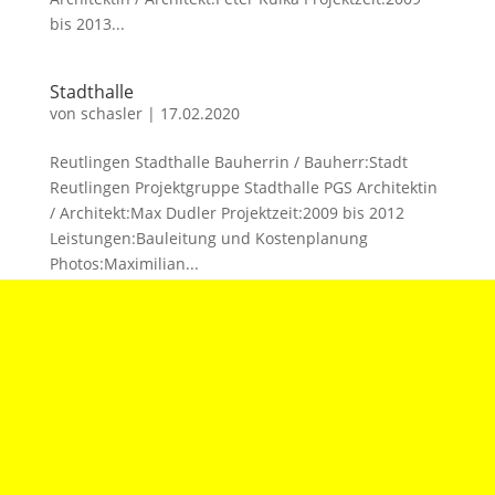
bis 2013...
Stadthalle
von
schasler
|
17.02.2020
Reutlingen Stadthalle Bauherrin / Bauherr:Stadt
Reutlingen Projektgruppe Stadthalle PGS Architektin
/ Architekt:Max Dudler Projektzeit:2009 bis 2012
Leistungen:Bauleitung und Kostenplanung
Photos:Maximilian...
phaeno
von
schasler
|
17.02.2020
Phaeno – Science Center Wolfsburg Bauherrin /
Bauherr:Stadt Wolfsburg Architektin / Architekt:Zaha
Hadid Architects Projektzeit:2005 bis 2008...